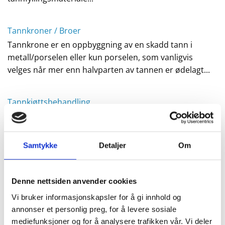
Tannkroner / Broer
Tannkrone er en oppbyggning av en skadd tann i
metall/porselen eller kun porselen, som vanligvis
velges når mer enn halvparten av tannen er ødelagt...
Tannkjøttsbehandling
Kalles også for periodontitt (pyrrea), og er en
betennelse i tannkjøttet og tannfestet rundt tennene...
Samtykke
Detaljer
Om
Tanntrekking
Tanntrekking blir et behandlingsvalg når tannen din er
Denne nettsiden anvender cookies
så skadet av ulike årsaker at den ikke kan repareres,
Vi bruker informasjonskapsler for å gi innhold og
eller du av egne grunner ikke vil beholde den...
annonser et personlig preg, for å levere sosiale
mediefunksjoner og for å analysere trafikken vår. Vi deler