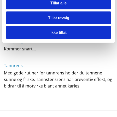
Tillat alle
Rotfylling
Behandlingen blir nødvendig når f.eks. et hull har fått
mulighet til å utvikle seg så dypt inn mot tannens midte
Tillat utvalg
at det skader nerven som ligger der...
Ikke tillat
Gullfyllinger
Kommer snart...
Tannrens
Med gode rutiner for tannrens holder du tennene
sunne og friske. Tannstensrens har preventiv effekt, og
bidrar til å motvirke blant annet karies...