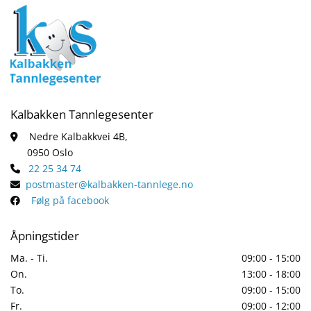
Kalbakken Tannlegesenter
Nedre Kalbakkvei 4B,

0950 Oslo
22 25 34 74

postmaster@kalbakken-tannlege.no

Følg på facebook

Åpningstider
Ma. - Ti.
09:00 - 15:00
On.
13:00 - 18:00
To.
09:00 - 15:00
Fr.
09:00 - 12:00